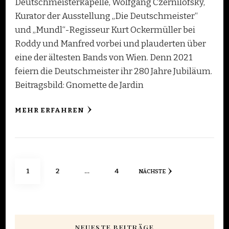
Deutschmeisterkapelle, Wolfgang Czernilofsky,
Kurator der Ausstellung „Die Deutschmeister“
und „Mundl“-Regisseur Kurt Ockermüller bei
Roddy und Manfred vorbei und plauderten über
eine der ältesten Bands von Wien. Denn 2021
feiern die Deutschmeister ihr 280 Jahre Jubiläum.
Beitragsbild: Gnomette de Jardin
MEHR ERFAHREN
Seitennummerierung
SEITE
SEITE
SEITE
1
2
…
4
NÄCHSTE
der
Beiträge
NEUESTE BEITRÄGE