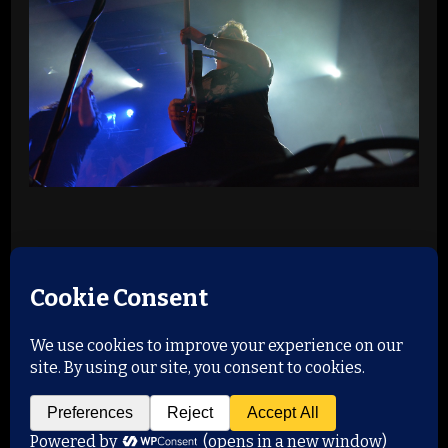
© Copyright 2026
Music, Liveshows and Proberäume
.
Alle Rechte vorbehalten.
Yummy Recipe | Entwickelt
von
Blossom Themes
. Präsentiert von
WordPress
.
Datenschutzerklärung