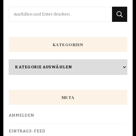
Suchst
du
nach
etwas?
KATEGORIEN
Kategorien
META
ANMELDEN
EINTRAGS-FEED