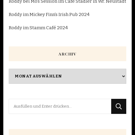
Roddy bei Mo’s Session im Café Stadler in Wr. Neustadt
Roddy im Mickey Finn’s Irish Pub 2024
Roddy im Stamm Café 2024
ARCHIV
Archiv
Suchst
du
nach
etwas?