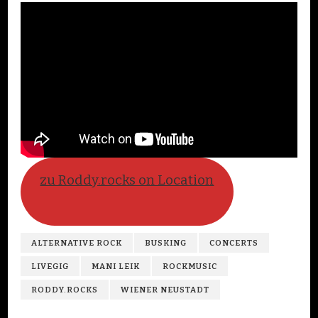
zu Roddy.rocks on Location
ALTERNATIVE ROCK
BUSKING
CONCERTS
LIVEGIG
MANI LEIK
ROCKMUSIC
RODDY.ROCKS
WIENER NEUSTADT