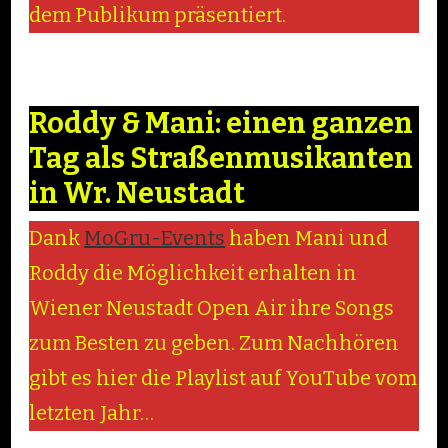
dem Publikum präsentiert.
Roddy & Mani: einen ganzen
Tag als Straßenmusikanten
in Wr. Neustadt
Dank
MoGru-Events
haben Mani und
Roddy die Möglichkeit erhalten in
Wiener Neustadt Open Air ihre Songs
zum Besten zu geben. Zum Nachhören
gibt es hier die Playlist auf YouTube vom
letzten Jahr…