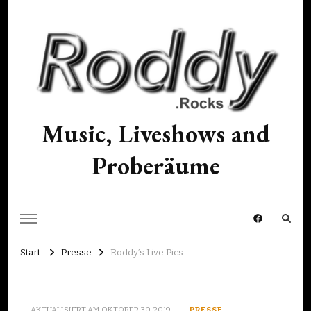
Music, Liveshows and
Proberäume
Start
Presse
Roddy’s Live Pics
AKTUALISIERT AM
OKTOBER 30, 2019
PRESSE