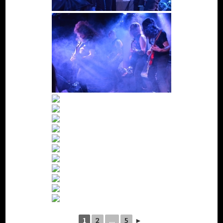
1
2
...
5
►