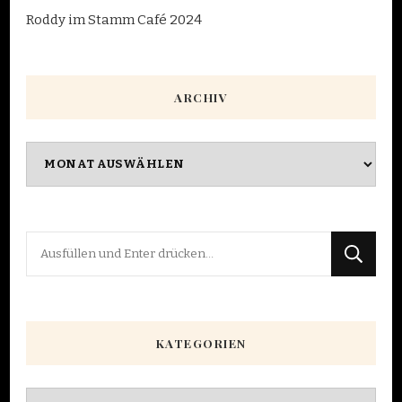
Roddy im Stamm Café 2024
ARCHIV
Archiv
Suchst
du
nach
etwas?
KATEGORIEN
Kategorien