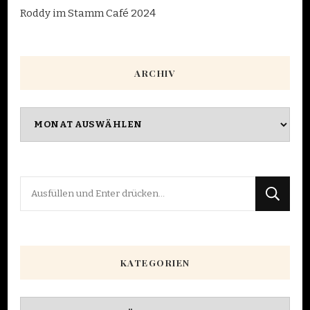
Roddy im Stamm Café 2024
ARCHIV
Archiv
Suchst
du
nach
etwas?
KATEGORIEN
Kategorien