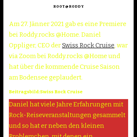
ROOT@RODDY
Am 27. Jänner 2021 gab es eine Premiere
bei Roddy.rocks @Home. Daniel
Oppliger, CEO der
Swiss Rock Cruise
, war
via Zoom bei Roddy.rocks @Home und
hat über die kommende Cruise Saison
am Bodensee geplaudert.
Beitragsbild:Swiss Rock Cruise
Daniel hat viele Jahre Erfahrungen mit
Rock-Reiseveranstaltungen gesammelt
und so hat er neben den kleinen
Problemchen, mit denen ein