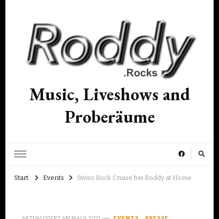
Music, Liveshows and
Proberäume
Start
Events
Swiss Rock Cruise bei Roddy at Home
AKTUALISIERT AM
MAI 9, 2021
EVENTS
PRESSE