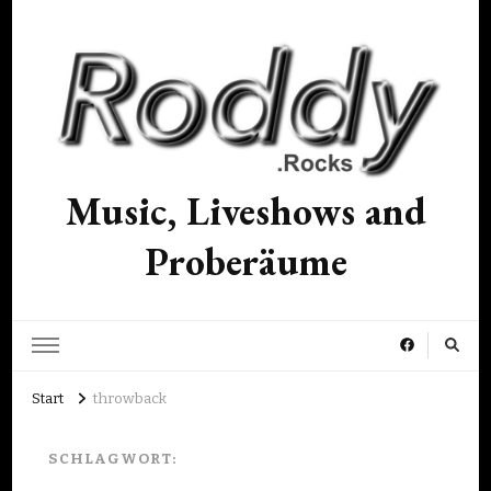
Music, Liveshows and
Proberäume
Start
throwback
SCHLAGWORT: