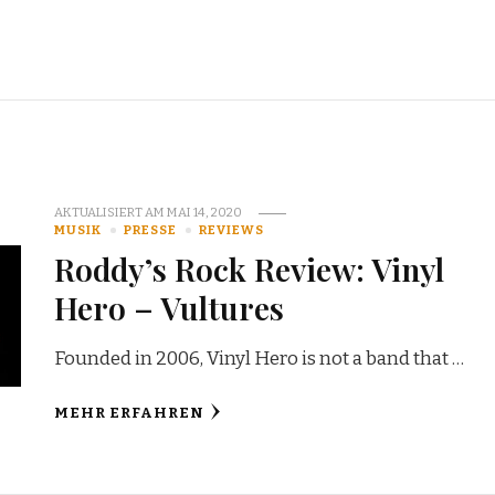
AKTUALISIERT AM
MAI 14, 2020
MUSIK
PRESSE
REVIEWS
Roddy’s Rock Review: Vinyl
Hero – Vultures
Founded in 2006, Vinyl Hero is not a band that …
MEHR ERFAHREN