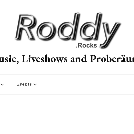
sic, Liveshows and Proberä
Events