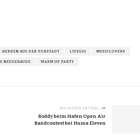
HERREN AUS DER VORSTADT
LIVEGIG
MUSICLOVERS
S NEUGEBÄUDE
WARM UP PARTY
NÄCHSTER ARTIKEL
Roddy beim Hafen Open Air
Bandcontest bei Huma Eleven