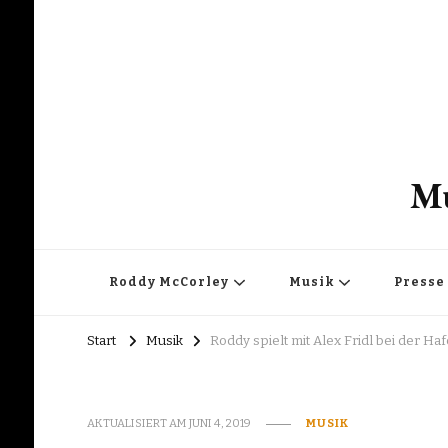
Mu
Roddy McCorley
Musik
Presse
Start
Musik
Roddy spielt mit Alex Fridl bei der H
AKTUALISIERT AM
JUNI 4, 2019
MUSIK