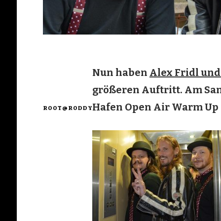
Nun haben
Alex Fridl und
größeren Auftritt. Am Sams
Hafen Open Air Warm Up P
ROOT@RODDY