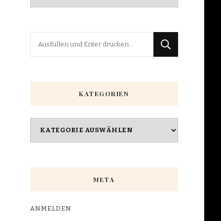
Suchst
du
nach
etwas?
KATEGORIEN
Kategorien
META
ANMELDEN