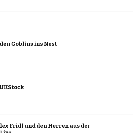
den Goblins ins Nest
WUKStock
Alex Fridl und den Herren aus der
 Live