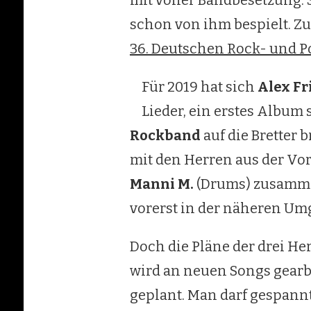
mit voller Bandbesetzung
schon von ihm bespielt. Zu
36. Deutschen Rock- und P
Für 2019 hat sich
Alex Fr
Lieder, ein erstes Album 
Rockband
auf die Bretter 
mit den Herren aus der Vor
Manni M.
(Drums) zusammen
vorerst in der näheren U
Doch die Pläne der drei H
wird an neuen Songs gearbe
geplant. Man darf gespannt