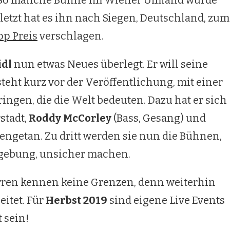
. So manche Bühne im Wiener Umland wurde
letzt hat es ihn nach Siegen, Deutschland, zum
op Preis
verschlagen.
idl
nun etwas Neues überlegt. Er will seine
steht kurz vor der Veröffentlichung, mit einer
bringen, die die Welt bedeuten. Dazu hat er sich
stadt,
Roddy McCorley
(Bass, Gesang) und
getan. Zu dritt werden sie nun die Bühnen,
mgebung, unsicher machen.
erren kennen keine Grenzen, denn weiterhin
itet. Für
Herbst 2019
sind eigene Live Events
 sein!