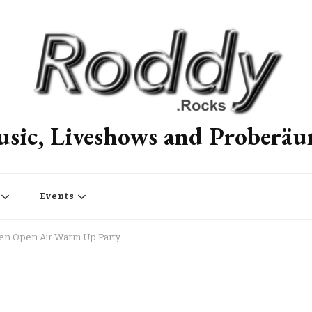
sic, Liveshows and Proberä
Events
afen Open Air Warm Up Party