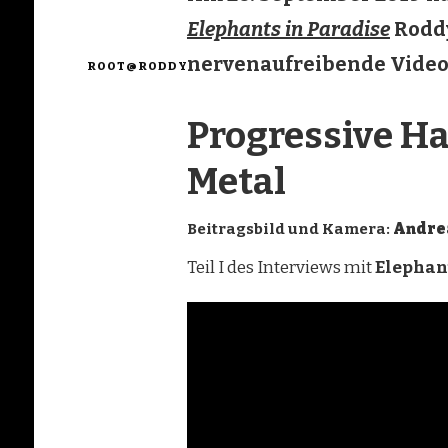
Elephants in Paradise
Roddy
nervenaufreibende Videod
ROOT@RODDY
Progressive H
Metal
Beitragsbild und Kamera:
Andre
Teil I des Interviews mit
Elephan