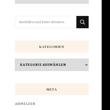
Suchst
du
nach
etwas?
KATEGORIEN
Kategorien
META
ANMELDEN