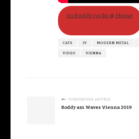
zu Roddy.rocks @ Home
CATS
IV
MODERN METAL
VIDEO
VIENNA
VORHERIGER ARTIKEL
Roddy am Waves Vienna 2019