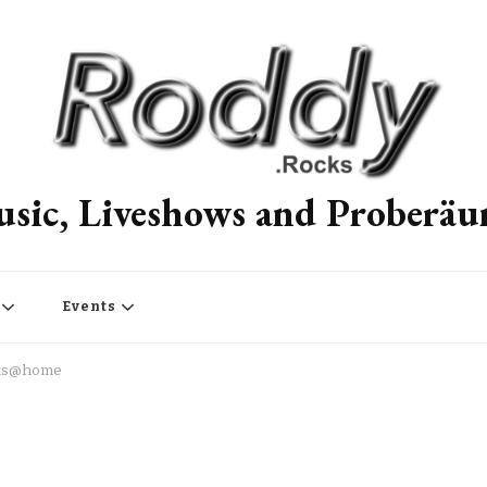
sic, Liveshows and Proberä
Events
ocks@home