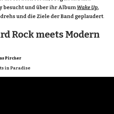
 besucht und über ihr Album
Wake Up
,
rehs und die Ziele der Band geplaudert
.
ard Rock meets Modern
as Pircher
ts in Paradise