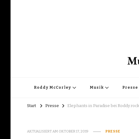
Mu
Roddy McCorley
Musik
Presse
Start
Presse
Elephants in Paradise bei Roddy.r
AKTUALISIERT AM
OKTOBER 17, 2019
PRESSE