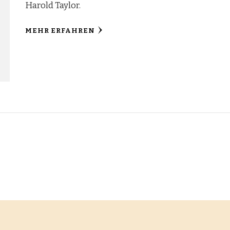
Harold Taylor.
MEHR ERFAHREN
ng