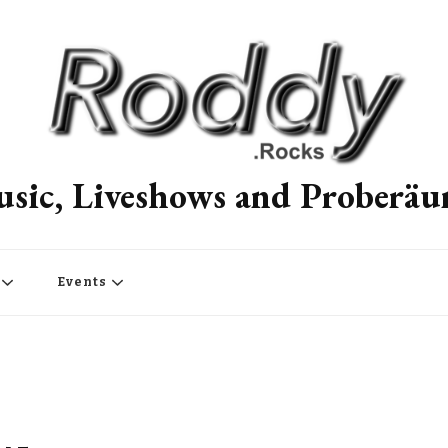
sic, Liveshows and Proberä
Events