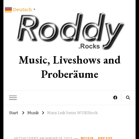
Deutsch
▼
Music, Liveshows and
Proberäume
Start
Musik
Mani Leik beim WUKStock
AKTUALISIERT AM
JANUAR 28, 2023
MUSIK
PRESSE