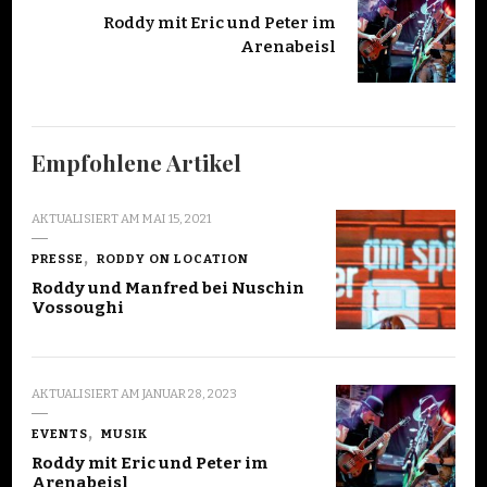
Roddy mit Eric und Peter im
Arenabeisl
Empfohlene Artikel
AKTUALISIERT AM
MAI 15, 2021
PRESSE
RODDY ON LOCATION
Roddy und Manfred bei Nuschin
Vossoughi
AKTUALISIERT AM
JANUAR 28, 2023
EVENTS
MUSIK
Roddy mit Eric und Peter im
Arenabeisl