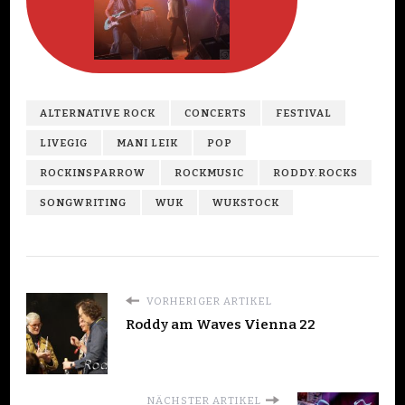
ALTERNATIVE ROCK
CONCERTS
FESTIVAL
LIVEGIG
MANI LEIK
POP
ROCKINSPARROW
ROCKMUSIC
RODDY.ROCKS
SONGWRITING
WUK
WUKSTOCK
VORHERIGER ARTIKEL
Roddy am Waves Vienna 22
NÄCHSTER ARTIKEL