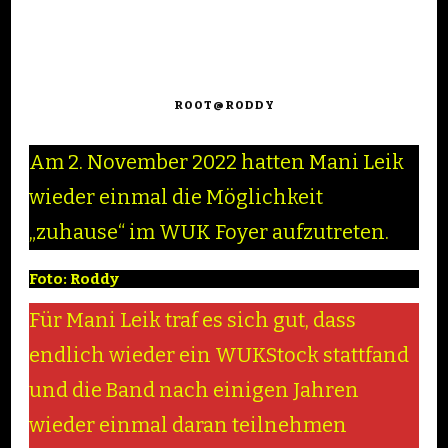
ROOT@RODDY
Am 2. November 2022 hatten Mani Leik
wieder einmal die Möglichkeit
„zuhause“ im WUK Foyer aufzutreten.
Foto: Roddy
Für Mani Leik traf es sich gut, dass
endlich wieder ein WUKStock stattfand
und die Band nach einigen Jahren
wieder einmal daran teilnehmen