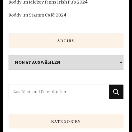
Roddy im Mickey Finn’s Irish Pub 2024
Roddy im Stamm Café 2024
ARCHIV
Archiv
Suchst
du
nach
etwas?
KATEGORIEN