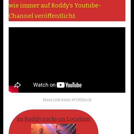
wie immer auf Roddy’s Youtube-
Channel veröffentlicht.
Mani Leik beim WUKStock
zu Roddy.rocks on Location