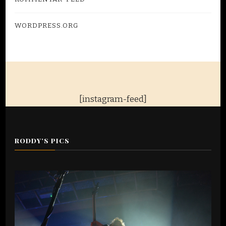
WORDPRESS.ORG
[instagram-feed]
RODDY’S PICS