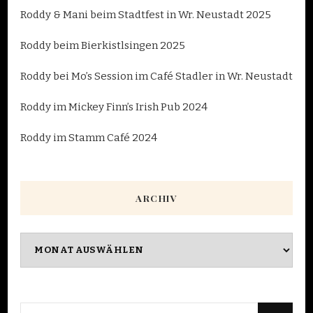
Roddy & Mani beim Stadtfest in Wr. Neustadt 2025
Roddy beim Bierkistlsingen 2025
Roddy bei Mo’s Session im Café Stadler in Wr. Neustadt
Roddy im Mickey Finn’s Irish Pub 2024
Roddy im Stamm Café 2024
ARCHIV
Archiv
Suchst