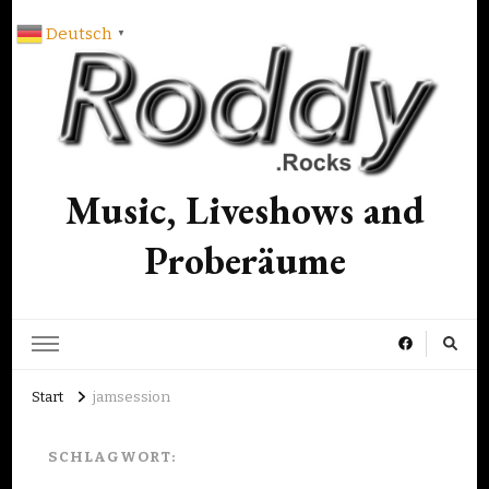
Deutsch
▼
Music, Liveshows and
Proberäume
Start
jamsession
SCHLAGWORT: