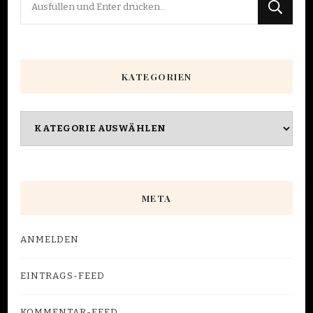
du
nach
etwas?
KATEGORIEN
Kategorien
META
ANMELDEN
EINTRAGS-FEED
KOMMENTAR-FEED