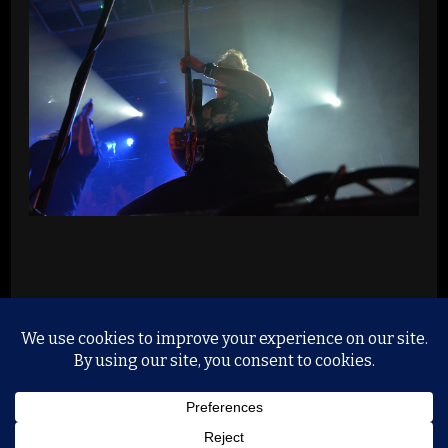
© Copyright 2026
Music, Liveshows and Proberäume
.
Alle Rechte vorbehalten.
Yummy Recipe | Entwickelt
von
Blossom Themes
. Präsentiert von
WordPress
.
Datenschutzerklärung