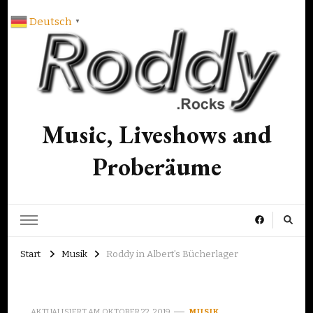
Deutsch
▼
Music, Liveshows and
Proberäume
Start
Musik
Roddy in Albert’s Bücherlager
AKTUALISIERT AM
OKTOBER 22, 2019
MUSIK