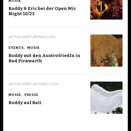
MUSIK
Roddy & Eric bei der Open Mic
Night 10/23
AKTUALISIERT AM
MAI 9, 2021
EVENTS
MUSIK
Roddy mit den Austrofriedln in
Bad Pirawarth
AKTUALISIERT AM
MÄRZ 1, 2020
MUSIK
PRESSE
Roddy auf Bali