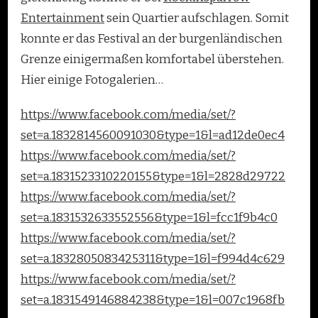
Entertainment
sein Quartier aufschlagen. Somit
konnte er das Festival an der burgenländischen
Grenze einigermaßen komfortabel überstehen.
Hier einige Fotogalerien…
https://www.facebook.com/media/set/?
set=a.1832814560091030&type=1&l=ad12de0ec4
https://www.facebook.com/media/set/?
set=a.1831523310220155&type=1&l=2828d29722
https://www.facebook.com/media/set/?
set=a.1831532633552556&type=1&l=fcc1f9b4c0
https://www.facebook.com/media/set/?
set=a.1832805083425311&type=1&l=f994d4c629
https://www.facebook.com/media/set/?
set=a.1831549146884238&type=1&l=007c1968fb