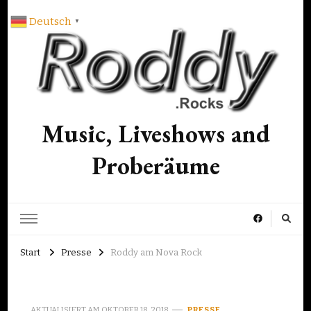
Deutsch
▼
Music, Liveshows and
Proberäume
Start
Presse
Roddy am Nova Rock
AKTUALISIERT AM
OKTOBER 18, 2018
PRESSE