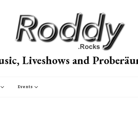
sic, Liveshows and Proberä
Events