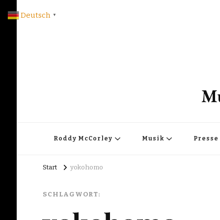
Deutsch
▼
Mu
Roddy McCorley
Musik
Presse
Start
yokohomo
SCHLAGWORT: