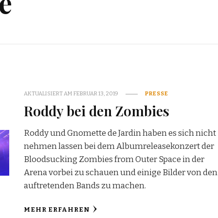
e
AKTUALISIERT AM
FEBRUAR 13, 2019
PRESSE
Roddy bei den Zombies
Roddy und Gnomette de Jardin haben es sich nicht
nehmen lassen bei dem Albumreleasekonzert der
Bloodsucking Zombies from Outer Space in der
Arena vorbei zu schauen und einige Bilder von den
auftretenden Bands zu machen.
MEHR ERFAHREN