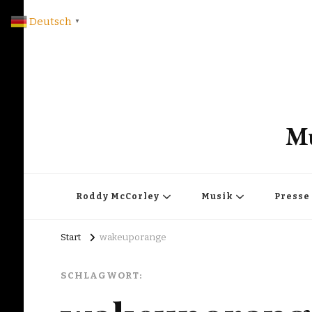
Deutsch
▼
Mu
Roddy McCorley
Musik
Presse
Start
wakeuporange
SCHLAGWORT: