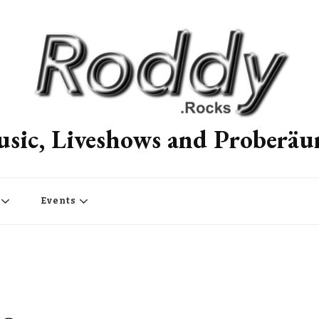
sic, Liveshows and Proberä
Events