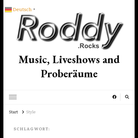
Deutsch
▼
Music, Liveshows and
Proberäume
Start
Style
SCHLAGWORT: