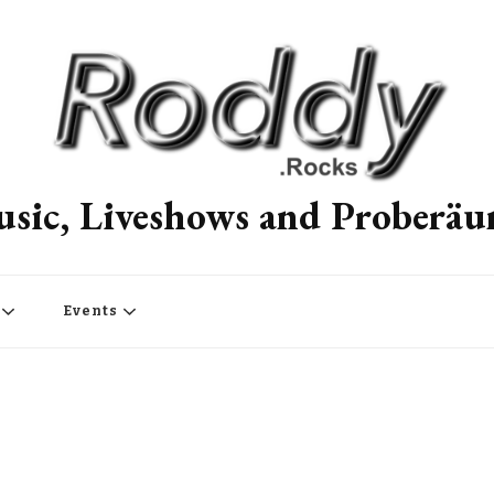
sic, Liveshows and Proberä
Events