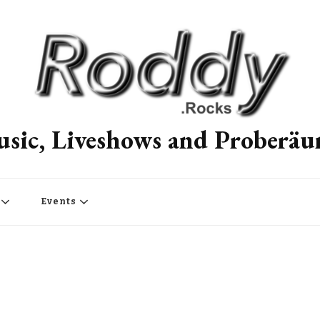
sic, Liveshows and Proberä
Events