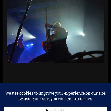
© Copyright 2026
Music, Liveshows and Proberäume
.
Alle Rechte vorbehalten.
Yummy Recipe | Entwickelt
von
Blossom Themes
. Präsentiert von
WordPress
.