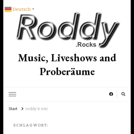
Deutsch
▼
Music, Liveshows and
Proberäume
Start
roddy & eric
SCHLAGWORT: