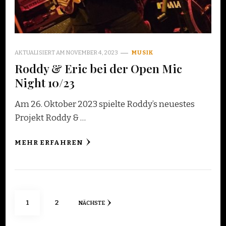
AKTUALISIERT AM
NOVEMBER 4, 2023
MUSIK
Roddy & Eric bei der Open Mic
Night 10/23
Am 26. Oktober 2023 spielte Roddy’s neuestes
Projekt Roddy & …
MEHR ERFAHREN
Seitennummerierung
SEITE
SEITE
1
2
NÄCHSTE
der