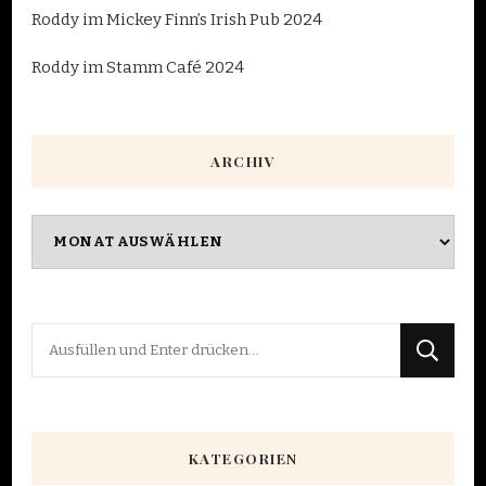
Roddy im Mickey Finn’s Irish Pub 2024
Roddy im Stamm Café 2024
ARCHIV
Archiv
Suchst
du
nach
etwas?
KATEGORIEN