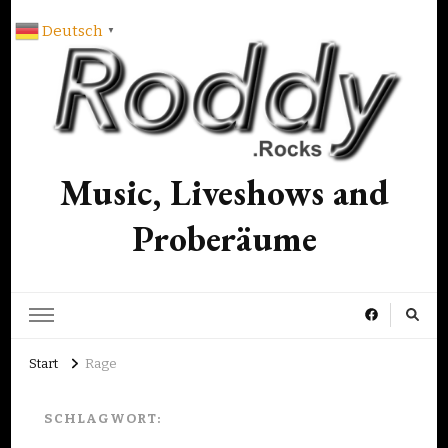
Deutsch
▼
Music, Liveshows and
Proberäume
Start
Rage
SCHLAGWORT: