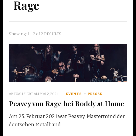
Rage
Showing: 1 - 2 of 2 RESULTS
AKTUALISIERT AM
MAI 2, 2021
EVENTS
PRESSE
Peavey von Rage bei Roddy at Home
Am 25. Februar 2021 war Peavey, Mastermind der
deutschen Metalband …