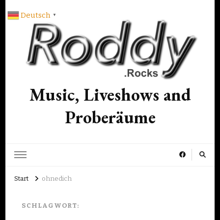
Deutsch
▼
Music, Liveshows and
Proberäume
Start
ohnedich
SCHLAGWORT: