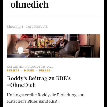
ohnedich
Showing: 1 - 1 of 1 RESULTS
AKTUALISIERT AM
AUGUST 28, 2021
EVENTS
MUSIK
PRESSE
Roddy’s Beitrag zu KBB’s
#OhneDich
Unlängst ereilte Roddy die Einladung von
Kutscher’s Blues Band KBB …