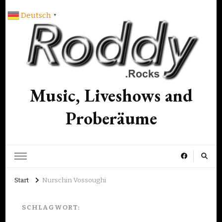
Deutsch
▼
Music, Liveshows and
Proberäume
Start
Nurschin Vossoughi
SCHLAGWORT: