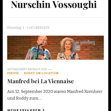
Nurschin Vossoughi
Showing: 1 - 1 of 1 RESULTS
AKTUALISIERT AM
MAI 9, 2021
PRESSE
RODDY ON LOCATION
Manfred bei La Viennaise
Am 12. September 2020 waren Manfred Kornherr
und Roddy zum …
MEHR ERFAHREN