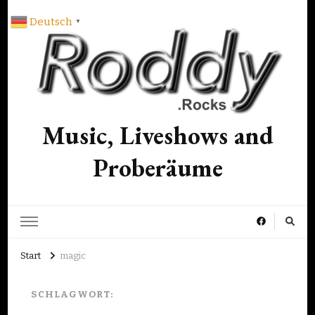
Deutsch
▼
Music, Liveshows and
Proberäume
Start
magic
SCHLAGWORT: