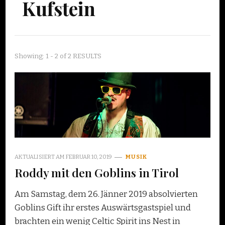
Kufstein
Showing: 1 - 2 of 2 RESULTS
AKTUALISIERT AM
FEBRUAR 10, 2019
MUSIK
Roddy mit den Goblins in Tirol
Am Samstag, dem 26. Jänner 2019 absolvierten
Goblins Gift ihr erstes Auswärtsgastspiel und
brachten ein wenig Celtic Spirit ins Nest in