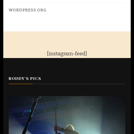
WORDPRESS.ORG
[instagram-feed]
RODDY’S PICS