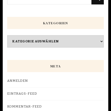
du
nach
etwas?
KATEGORIEN
Kategorien
META
ANMELDEN
EINTRAGS-FEED
KOMMENTAR-FEED