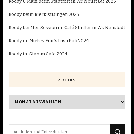
Roddy & Mani beim Stadtfest in Wr. Neustadt 2025
Roddy beim Bierkistlsingen 2025
Roddy bei Mo’s Session im Café Stadler in Wr. Neustadt
Roddy im Mickey Finn’s Irish Pub 2024
Roddy im Stamm Café 2024
ARCHIV
Archiv
Suchst