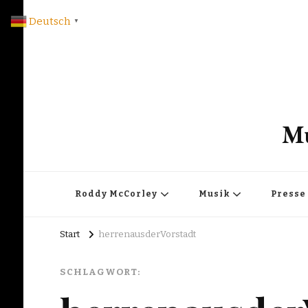
Deutsch
▼
Mu
Roddy McCorley
Musik
Presse
Start
herrenausderVorstadt
SCHLAGWORT: