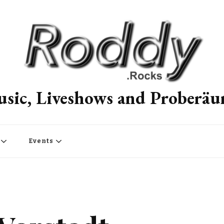
sic, Liveshows and Proberä
Events