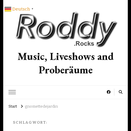
Deutsch
▼
Music, Liveshows and
Proberäume
Start
gnomettedejardin
SCHLAGWORT: