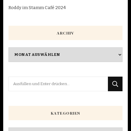
Roddy im Stamm Café 2024
ARCHIV
Archiv
Suchst
du
nach
etwas?
KATEGORIEN