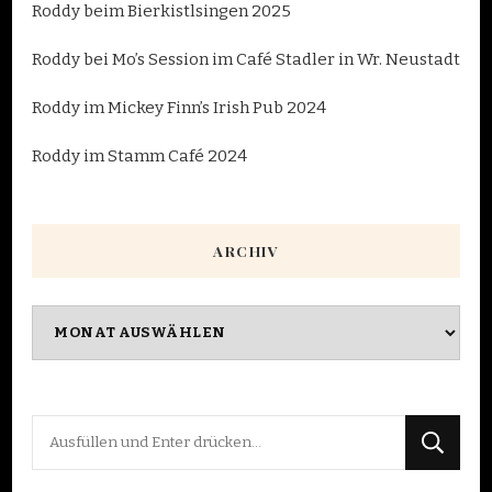
Roddy beim Bierkistlsingen 2025
Roddy bei Mo’s Session im Café Stadler in Wr. Neustadt
Roddy im Mickey Finn’s Irish Pub 2024
Roddy im Stamm Café 2024
ARCHIV
Archiv
Suchst
du