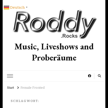
Deutsch
▼
Music, Liveshows and
Proberäume
Start
Female Fronted
SCHLAGWORT: