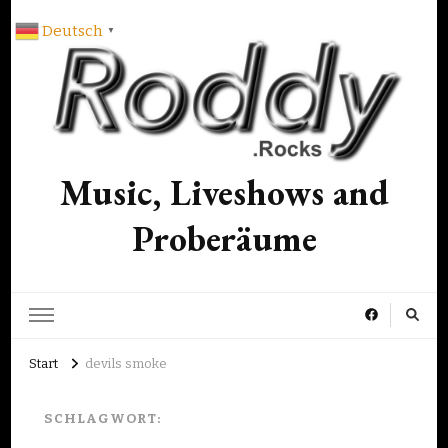
Deutsch
▼
Music, Liveshows and
Proberäume
Start
devils smoke
SCHLAGWORT: