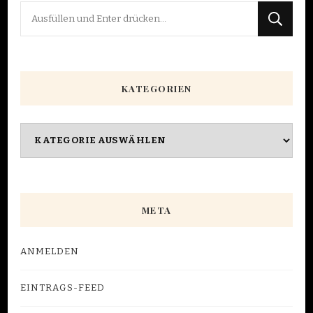
Suchst
du
nach
etwas?
KATEGORIEN
Kategorien
META
ANMELDEN
EINTRAGS-FEED