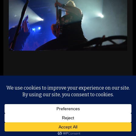
© Copyright 2026
Music, Liveshows and Proberäume
.
Alle Rechte vorbehalten.
Yummy Recipe | Entwickelt
von
Blossom Themes
. Präsentiert von
WordPress
.
Datenschutzerklärung