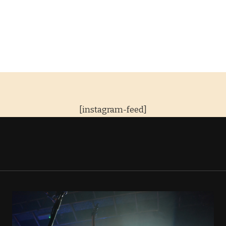
ng
[instagram-feed]