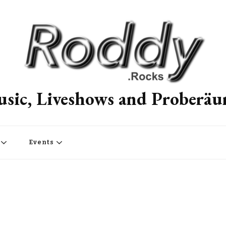
sic, Liveshows and Proberä
Events