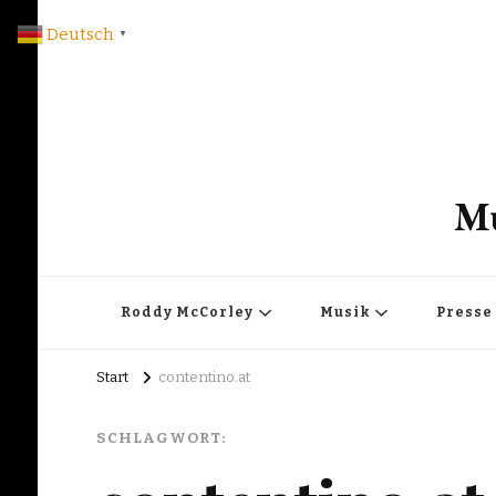
Deutsch
▼
Mu
Roddy McCorley
Musik
Presse
Start
contentino.at
SCHLAGWORT: