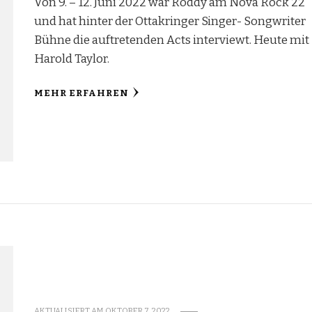
Von 9. – 12. Juni 2022 war Roddy am Nova Rock 22
und hat hinter der Ottakringer Singer- Songwriter
Bühne die auftretenden Acts interviewt. Heute mit
Harold Taylor.
MEHR ERFAHREN
AKTUALISIERT AM
OKTOBER 7, 2022