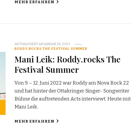
MEHR ERFAHREN
AKTUALISIERT AM
JANUAR 28, 2023
RODDY.ROCKS THE FESTIVAL SUMMER
Mani Leik: Roddy.rocks The
Festival Summer
Von 9. – 12. Juni 2022 war Roddy am Nova Rock 22
und hat hinter der Ottakringer Singer- Songwriter
Bühne die auftretenden Acts interviewt. Heute mit
Mani Leik.
MEHR ERFAHREN