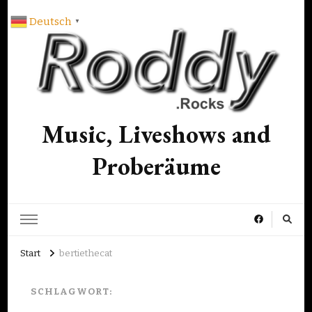
Deutsch
▼
Music, Liveshows and
Proberäume
Start
bertiethecat
SCHLAGWORT: