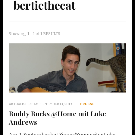
bertiethecat
Showing: 1 - 1 of 1 RESULTS
AKTUALISIERT AM
SEPTEMBER 13, 2019
PRESSE
Roddy Rocks @Home mit Luke
Andrews
Am 2. September hat Singer/Songwriter Luke