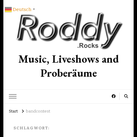
Deutsch
▼
Music, Liveshows and
Proberäume
Start
bandcontest
SCHLAGWORT: