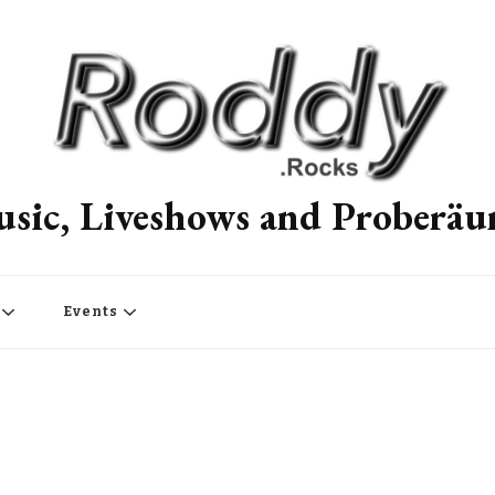
sic, Liveshows and Proberä
Events