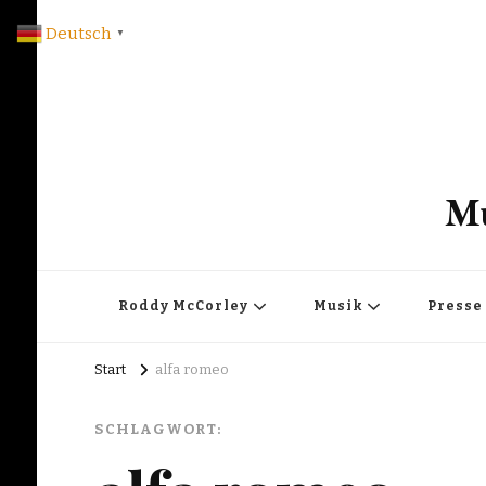
Deutsch
▼
Mu
Roddy McCorley
Musik
Presse
Start
alfa romeo
SCHLAGWORT: